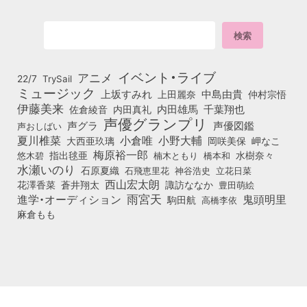
イベント・ライブ
アニメ
22/7
TrySail
ミュージック
上坂すみれ
中島由貴
上田麗奈
仲村宗悟
伊藤美来
佐倉綾音
内田真礼
内田雄馬
千葉翔也
声優グランプリ
声グラ
声優図鑑
声おしばい
小倉唯
夏川椎菜
小野大輔
大西亜玖璃
岡咲美保
岬なこ
梅原裕一郎
悠木碧
指出毬亜
橋本和
水樹奈々
楠木ともり
水瀬いのり
石原夏織
石飛恵里花
立花日菜
神谷浩史
西山宏太朗
花澤香菜
蒼井翔太
諏訪ななか
豊田萌絵
雨宮天
鬼頭明里
進学・オーディション
駒田航
高橋李依
麻倉もも