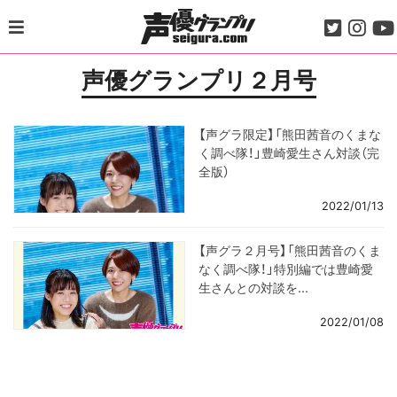
Skip
to
content
声優グランプリ２月号
【声グラ限定】「熊田茜音のくまな
く調べ隊！」豊崎愛生さん対談（完
全版）
2022/01/13
【声グラ２月号】「熊田茜音のくま
なく調べ隊！」特別編では豊崎愛
生さんとの対談を...
2022/01/08