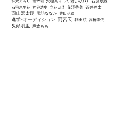
水瀬いのり
橋本和
水樹奈々
石原夏織
楠木ともり
花澤香菜
石飛恵里花
立花日菜
蒼井翔太
神谷浩史
西山宏太朗
諏訪ななか
豊田萌絵
雨宮天
進学・オーディション
駒田航
高橋李依
鬼頭明里
麻倉もも