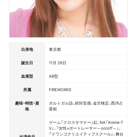
出身地
東京都
誕生日
11月 26日
血液型
AB型
所属
FIREWORKS
趣味・特技・資
ポルトガル語、絶対音感、金沢検定、西洋占
格
星術
ゲーム『クロスサマナー』紅、NA『Anime-T
V』、『女性×ボートレーサー～on/off～』、
『ドワンゴクリエイティブスクール』、舞台
出演作品