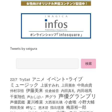
Tweets by seigura
イベント・ライブ
アニメ
22/7
TrySail
ミュージック
上坂すみれ
中島由貴
上田麗奈
伊藤美来
佐倉綾音
内田真礼
内田雄馬
仲村宗悟
声優グランプリ
千葉翔也
声グラ
声おしばい
小倉唯
夏川椎菜
小野大輔
声優図鑑
大西亜玖璃
梅原裕一郎
岡咲美保
岬なこ
悠木碧
指出毬亜