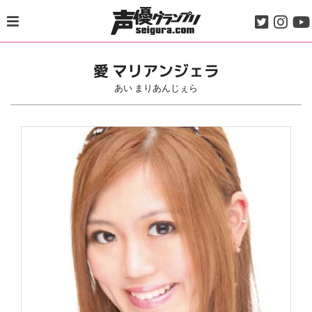
Skip
to
content
愛 マリアンジェラ
あい まりあんじぇら