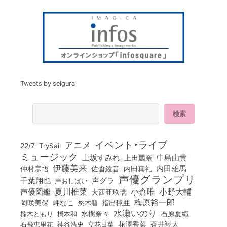
Tweets by seigura
イベント・ライブ
アニメ
22/7
TrySail
ミュージック
上坂すみれ
中島由貴
上田麗奈
伊藤美来
佐倉綾音
内田真礼
内田雄馬
仲村宗悟
声優グランプリ
千葉翔也
声グラ
声おしばい
小倉唯
夏川椎菜
小野大輔
声優図鑑
大西亜玖璃
梅原裕一郎
岡咲美保
岬なこ
悠木碧
指出毬亜
水瀬いのり
橋本和
水樹奈々
石原夏織
楠木ともり
花澤香菜
石飛恵里花
立花日菜
蒼井翔太
神谷浩史