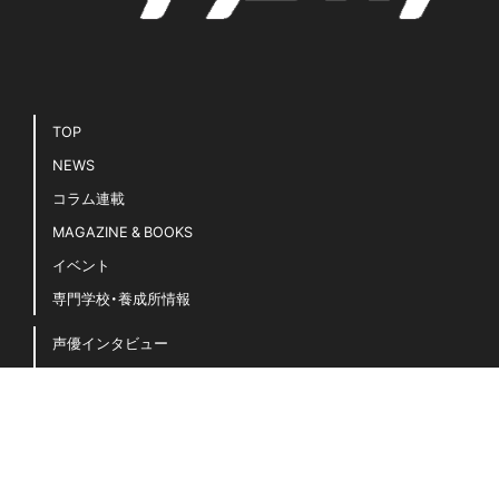
TOP
NEWS
コラム連載
MAGAZINE & BOOKS
イベント
専門学校・養成所情報
声優インタビュー
声優キホンのキ！
豆知識・用語集
声優名鑑
「声グラ」に関するよくある質問