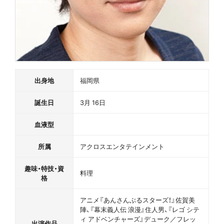
出身地
福岡県
誕生日
3月 16日
血液型
所属
アクロスエンタテインメント
趣味・特技・資
料理
格
アニメ『あんさんぶるスターズ！』佐賀美
陣、『幕末義人伝 浪漫』住人男、『レゴ シテ
ィ アドベンチャーズ』デューク／フレッ
出演作品