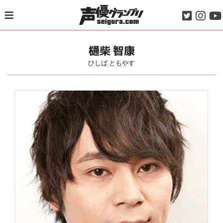
Skip
to
content
樋柴 智康
ひしば ともやす