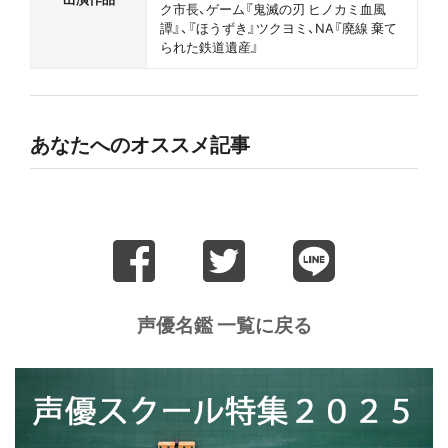
ク市長、ゲーム『鬼滅の刃 ヒノカミ血風
譚』、『ほうずき』ツクヨミ、NA『廃線 棄て
られた鉄道遺産』
あなたへのオススメ記事
声優名鑑 一覧に戻る