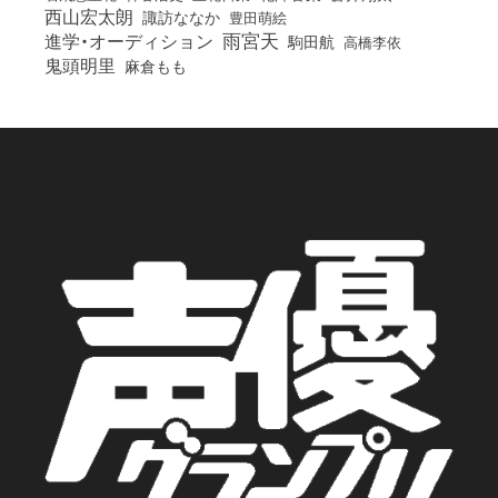
西山宏太朗
諏訪ななか
豊田萌絵
雨宮天
進学・オーディション
駒田航
高橋李依
鬼頭明里
麻倉もも