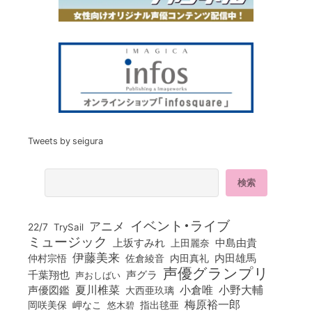
Tweets by seigura
イベント・ライブ
アニメ
22/7
TrySail
ミュージック
上坂すみれ
中島由貴
上田麗奈
伊藤美来
佐倉綾音
内田真礼
内田雄馬
仲村宗悟
声優グランプリ
千葉翔也
声グラ
声おしばい
小倉唯
夏川椎菜
小野大輔
声優図鑑
大西亜玖璃
梅原裕一郎
岡咲美保
岬なこ
悠木碧
指出毬亜