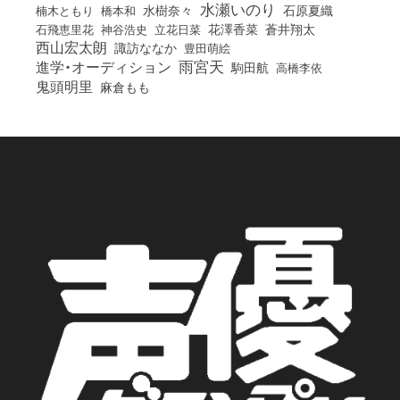
水瀬いのり
橋本和
水樹奈々
石原夏織
楠木ともり
花澤香菜
石飛恵里花
立花日菜
蒼井翔太
神谷浩史
西山宏太朗
諏訪ななか
豊田萌絵
雨宮天
進学・オーディション
駒田航
高橋李依
鬼頭明里
麻倉もも