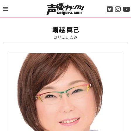
Skip
to
content
堀越 真己
ほりこし まみ