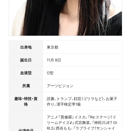
出身地
東京都
誕生日
11月 8日
血液型
O型
所属
アーツビジョン
趣味・特技・資
読書、トランプ、顔芸（ゴリラなど）、お菓子
格
作り、漢字検定準1級
アニメ『異修羅』イスカ、『Re:ステージ！ド
リームデイズ♪』式宮舞菜、『神田川JET GI
RLS』西谷もも、『ラブライブ！サンシャイ
出演作品