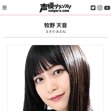
Skip
to
content
牧野 天音
まきの あまね