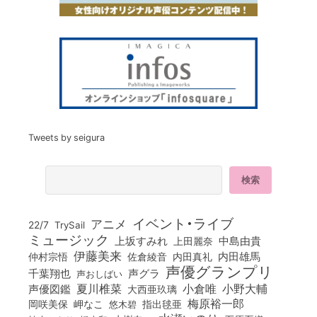
Tweets by seigura
イベント・ライブ
アニメ
22/7
TrySail
ミュージック
上坂すみれ
中島由貴
上田麗奈
伊藤美来
佐倉綾音
内田真礼
内田雄馬
仲村宗悟
声優グランプリ
千葉翔也
声グラ
声おしばい
小倉唯
夏川椎菜
小野大輔
声優図鑑
大西亜玖璃
梅原裕一郎
岡咲美保
岬なこ
悠木碧
指出毬亜