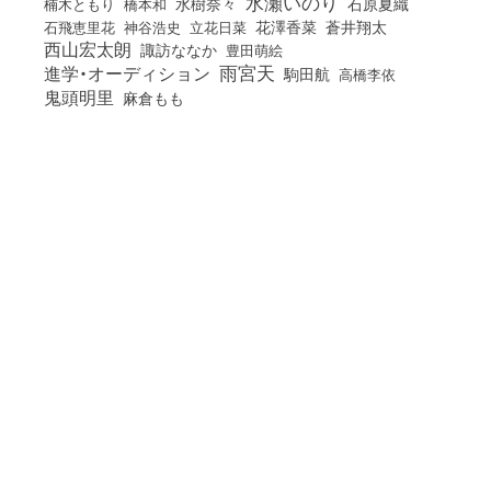
水瀬いのり
橋本和
水樹奈々
石原夏織
楠木ともり
花澤香菜
石飛恵里花
立花日菜
蒼井翔太
神谷浩史
西山宏太朗
諏訪ななか
豊田萌絵
雨宮天
進学・オーディション
駒田航
高橋李依
鬼頭明里
麻倉もも