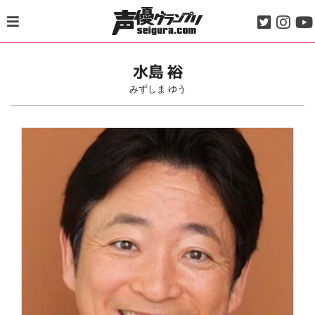
Skip
to
content
水島 裕
みずしま ゆう