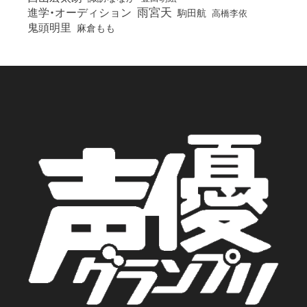
雨宮天
進学・オーディション
駒田航
高橋李依
鬼頭明里
麻倉もも