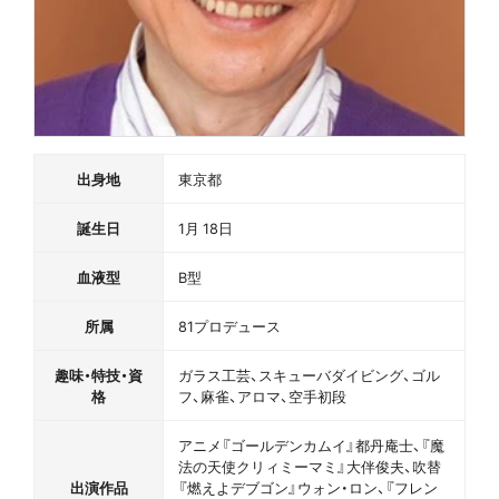
出身地
東京都
誕生日
1月 18日
血液型
B型
所属
81プロデュース
趣味・特技・資
ガラス工芸、スキューバダイビング、ゴル
格
フ、麻雀、アロマ、空手初段
アニメ『ゴールデンカムイ』都丹庵士、『魔
法の天使クリィミーマミ』大伴俊夫、吹替
出演作品
『燃えよデブゴン』ウォン・ロン、『フレン