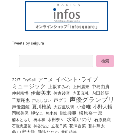
Tweets by seigura
イベント・ライブ
アニメ
22/7
TrySail
ミュージック
上坂すみれ
中島由貴
上田麗奈
伊藤美来
佐倉綾音
内田真礼
内田雄馬
仲村宗悟
声優グランプリ
千葉翔也
声グラ
声おしばい
小倉唯
夏川椎菜
小野大輔
声優図鑑
大西亜玖璃
梅原裕一郎
岡咲美保
岬なこ
悠木碧
指出毬亜
水瀬いのり
橋本和
水樹奈々
石原夏織
楠木ともり
花澤香菜
石飛恵里花
立花日菜
蒼井翔太
神谷浩史
西山宏太朗
諏訪ななか
豊田萌絵