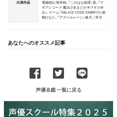
出演作品
電磁砲S』桜井純、『このはな綺譚』菖、『マ
ギアレコード 魔法少女まどか☆マギカ外
伝』、ゲーム『XBLAZE CODE：EMBRYO』姫
鶴ひなた、『アズールレーン』春月／宵月
あなたへのオススメ記事
声優名鑑 一覧に戻る