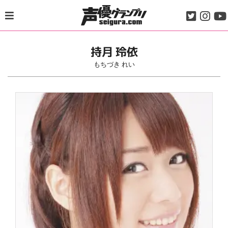
Skip
to
content
持月 玲依
もちづき れい