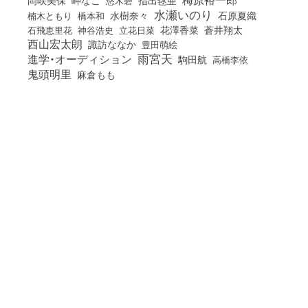
水瀬いのり
橋本和
水樹奈々
石原夏織
楠木ともり
花澤香菜
石飛恵里花
立花日菜
蒼井翔太
神谷浩史
西山宏太朗
諏訪ななか
豊田萌絵
雨宮天
進学・オーディション
駒田航
高橋李依
鬼頭明里
麻倉もも