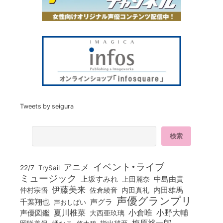
Tweets by seigura
イベント・ライブ
アニメ
22/7
TrySail
ミュージック
上坂すみれ
中島由貴
上田麗奈
伊藤美来
佐倉綾音
内田真礼
内田雄馬
仲村宗悟
声優グランプリ
千葉翔也
声グラ
声おしばい
小倉唯
夏川椎菜
小野大輔
声優図鑑
大西亜玖璃
梅原裕一郎
岡咲美保
岬なこ
悠木碧
指出毬亜