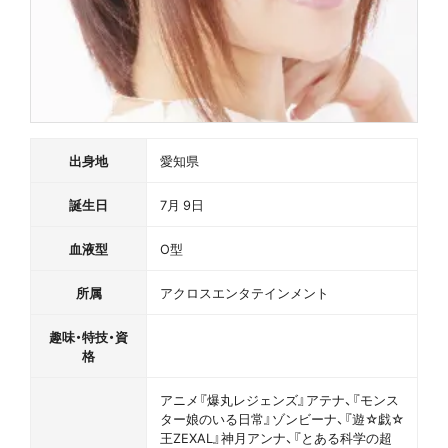
出身地
愛知県
誕生日
7月 9日
血液型
O型
所属
アクロスエンタテインメント
趣味・特技・資
格
アニメ『爆丸レジェンズ』アテナ、『モンス
ター娘のいる日常』ゾンビーナ、『遊☆戯☆
王ZEXAL』神月アンナ、『とある科学の超