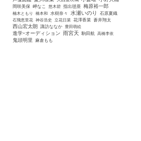
梅原裕一郎
岡咲美保
岬なこ
悠木碧
指出毬亜
水瀬いのり
橋本和
水樹奈々
石原夏織
楠木ともり
花澤香菜
石飛恵里花
立花日菜
蒼井翔太
神谷浩史
西山宏太朗
諏訪ななか
豊田萌絵
雨宮天
進学・オーディション
駒田航
高橋李依
鬼頭明里
麻倉もも