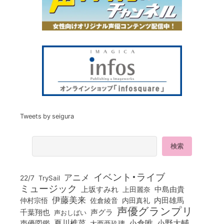
Tweets by seigura
イベント・ライブ
アニメ
22/7
TrySail
ミュージック
上坂すみれ
中島由貴
上田麗奈
伊藤美来
佐倉綾音
内田真礼
内田雄馬
仲村宗悟
声優グランプリ
千葉翔也
声グラ
声おしばい
小倉唯
夏川椎菜
小野大輔
声優図鑑
大西亜玖璃