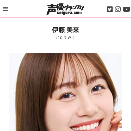
Skip
to
content
伊藤 美来
いとう みく