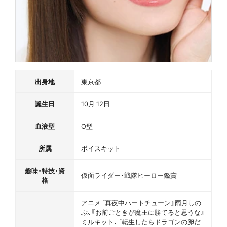
出身地
東京都
誕生日
10月 12日
血液型
O型
所属
ボイスキット
趣味・特技・資
仮面ライダー・戦隊ヒーロー鑑賞
格
アニメ『真夜中ハートチューン』雨月しの
ぶ、『お前ごときが魔王に勝てると思うな』
ミルキット、『転生したらドラゴンの卵だ