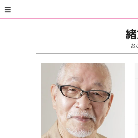
Skip
to
content
緒
お