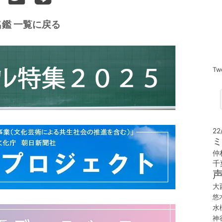
鑑 一覧に戻る
Tw
22
ミ
仲
千
大
悠
水
神