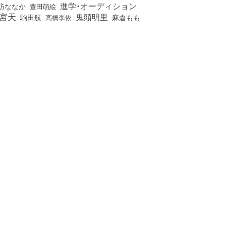
進学・オーディション
訪ななか
豊田萌絵
宮天
鬼頭明里
麻倉もも
駒田航
高橋李依