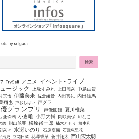
eets by seigura
イベント・ライブ
アニメ
/7
TrySail
ュージック
上坂すみれ
中島由貴
上田麗奈
伊藤美来
佐倉綾音
内田真礼
内田雄馬
村宗悟
葉翔也
声グラ
声おしばい
声優グランプリ
夏川椎菜
声優図鑑
小倉唯
小野大輔
西亜玖璃
岡咲美保
岬なこ
梅原裕一郎
木碧
指出毬亜
橋本和
楠木ともり
水瀬いのり
樹奈々
石原夏織
石飛恵里花
西山宏太朗
花澤香菜
立花日菜
蒼井翔太
谷浩史