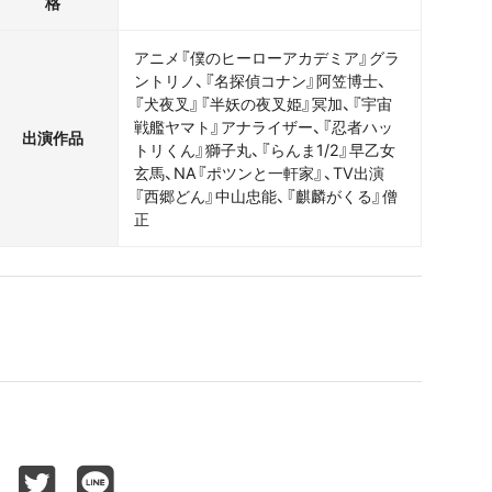
格
アニメ『僕のヒーローアカデミア』グラ
ントリノ、『名探偵コナン』阿笠博士、
『犬夜叉』『半妖の夜叉姫』冥加、『宇宙
戦艦ヤマト』アナライザー、『忍者ハッ
出演作品
トリくん』獅子丸、『らんま1/2』早乙女
玄馬、NA『ポツンと一軒家』、TV出演
『西郷どん』中山忠能、『麒麟がくる』僧
正