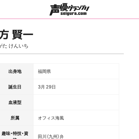
方 賢一
がた けんいち
出身地
福岡県
誕生日
3月 29日
血液型
所属
オフィス海風
趣味・特技・資
田川（九州）弁