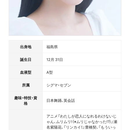
出身地
福島県
誕生日
12月 31日
血液型
A型
所属
シグマ・セブン
趣味・特技・資
日本舞踊、英会話
格
アニメ『わたしが恋人になれるわけないじ
ゃん、ムリムリ!（※ムリじゃなかった!?）』瀬
名紫陽花、『リンカイ！』豊橋契、『もういっ