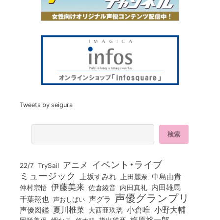
Tweets by seigura
イベント・ライブ
アニメ
22/7
TrySail
ミュージック
上坂すみれ
中島由貴
上田麗奈
伊藤美来
佐倉綾音
内田真礼
内田雄馬
仲村宗悟
声優グランプリ
千葉翔也
声グラ
声おしばい
小倉唯
夏川椎菜
小野大輔
声優図鑑
大西亜玖璃
梅原裕一郎
岡咲美保
岬なこ
悠木碧
指出毬亜