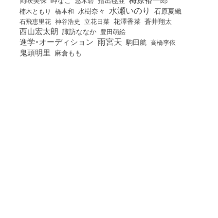
水瀬いのり
橋本和
水樹奈々
石原夏織
楠木ともり
花澤香菜
石飛恵里花
立花日菜
蒼井翔太
神谷浩史
西山宏太朗
諏訪ななか
豊田萌絵
雨宮天
進学・オーディション
駒田航
高橋李依
鬼頭明里
麻倉もも