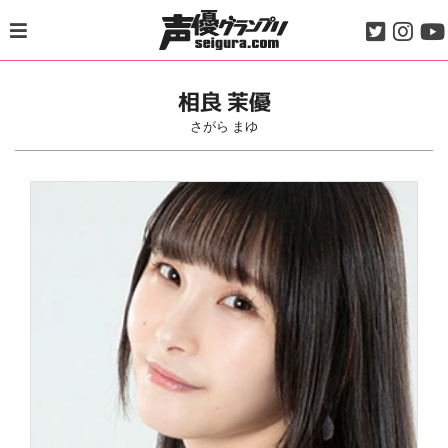
Skip
to
content
相良 茉優
さがら まゆ