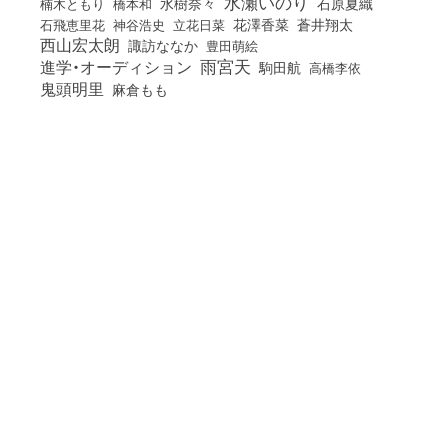
水瀬いのり
橋本和
水樹奈々
石原夏織
楠木ともり
花澤香菜
石飛恵里花
立花日菜
蒼井翔太
神谷浩史
西山宏太朗
諏訪ななか
豊田萌絵
雨宮天
進学・オーディション
駒田航
高橋李依
鬼頭明里
麻倉もも