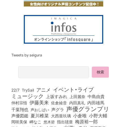
Tweets by seigura
イベント・ライブ
アニメ
22/7
TrySail
ミュージック
上坂すみれ
中島由貴
上田麗奈
伊藤美来
佐倉綾音
内田真礼
内田雄馬
仲村宗悟
声優グランプリ
千葉翔也
声グラ
声おしばい
小倉唯
夏川椎菜
小野大輔
声優図鑑
大西亜玖璃
梅原裕一郎
岡咲美保
岬なこ
悠木碧
指出毬亜