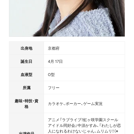
出身地
京都府
誕生日
4月 17日
血液型
O型
所属
フリー
趣味・特技・資
カラオケ、ポーカー、ゲーム実況
格
アニメ『ラブライブ！虹ヶ咲学園スクール
アイドル同好会』中須かすみ、『わたしが恋
人になれるわけないじゃん、ムリムリ！（※
出演作品