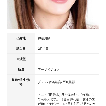
出身地
神奈川県
誕生日
2月 4日
血液型
所属
アーツビジョン
趣味・特技・資
ダンス、音楽鑑賞、写真撮影
格
アニメ『正反対な君と僕』鈴木、『綺麗にし
てもらえますか。』金目綿花奈、『友達の妹
が俺にだけウザい』小日向彩羽、『男女の友