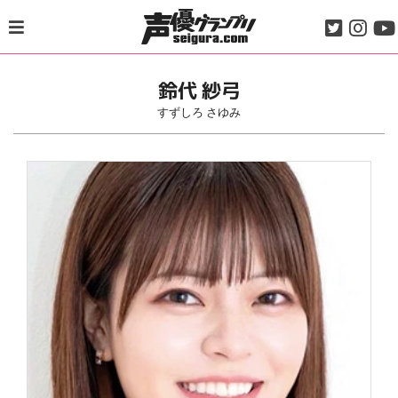
Skip
to
content
鈴代 紗弓
すずしろ さゆみ