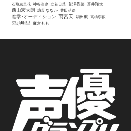
花澤香菜
石飛恵里花
立花日菜
蒼井翔太
神谷浩史
西山宏太朗
諏訪ななか
豊田萌絵
雨宮天
進学・オーディション
駒田航
高橋李依
鬼頭明里
麻倉もも