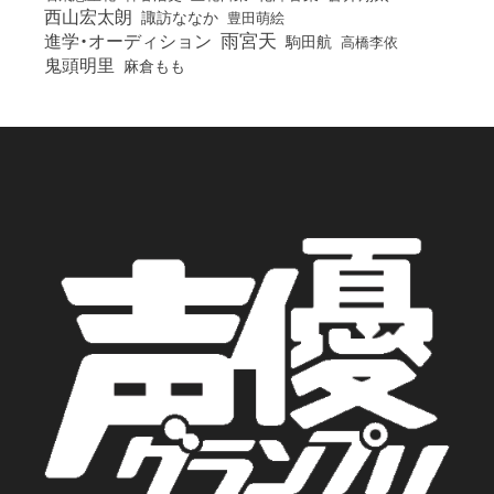
西山宏太朗
諏訪ななか
豊田萌絵
雨宮天
進学・オーディション
駒田航
高橋李依
鬼頭明里
麻倉もも