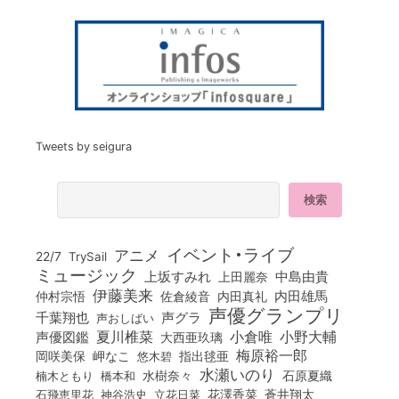
Tweets by seigura
イベント・ライブ
アニメ
22/7
TrySail
ミュージック
上坂すみれ
中島由貴
上田麗奈
伊藤美来
佐倉綾音
内田真礼
内田雄馬
仲村宗悟
声優グランプリ
千葉翔也
声グラ
声おしばい
小倉唯
夏川椎菜
小野大輔
声優図鑑
大西亜玖璃
梅原裕一郎
岡咲美保
岬なこ
悠木碧
指出毬亜
水瀬いのり
橋本和
水樹奈々
石原夏織
楠木ともり
花澤香菜
石飛恵里花
立花日菜
蒼井翔太
神谷浩史