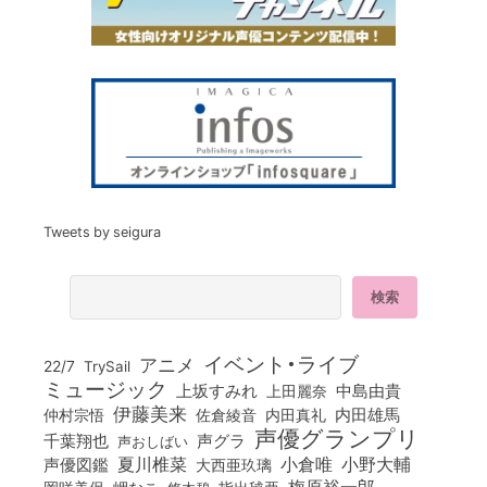
Tweets by seigura
イベント・ライブ
アニメ
22/7
TrySail
ミュージック
上坂すみれ
中島由貴
上田麗奈
伊藤美来
佐倉綾音
内田真礼
内田雄馬
仲村宗悟
声優グランプリ
千葉翔也
声グラ
声おしばい
小倉唯
夏川椎菜
小野大輔
声優図鑑
大西亜玖璃
梅原裕一郎
岬なこ
悠木碧
指出毬亜