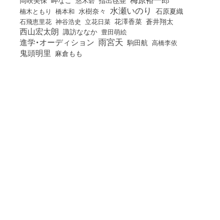
岡咲美保
水瀬いのり
橋本和
水樹奈々
石原夏織
楠木ともり
花澤香菜
石飛恵里花
立花日菜
蒼井翔太
神谷浩史
西山宏太朗
諏訪ななか
豊田萌絵
雨宮天
進学・オーディション
駒田航
高橋李依
鬼頭明里
麻倉もも