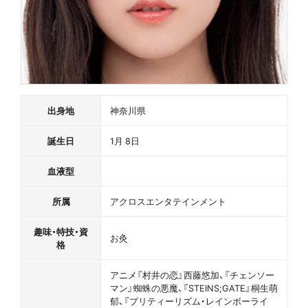
出身地
神奈川県
誕生日
1月 8日
血液型
所属
アクロスエンタテインメント
趣味・特技・資
お灸
格
アニメ『村井の恋』西藤悠加、『チェンソー
マン』蜘蛛の悪魔、『STEINS;GATE』桐生萌
郁、『プリティーリズム・レインボーライ