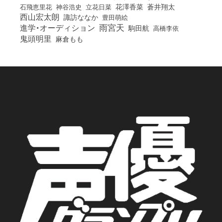
花澤香菜
石飛恵里花
立花日菜
蒼井翔太
神谷浩史
西山宏太朗
諏訪ななか
豊田萌絵
雨宮天
進学・オーディション
駒田航
高橋李依
鬼頭明里
麻倉もも