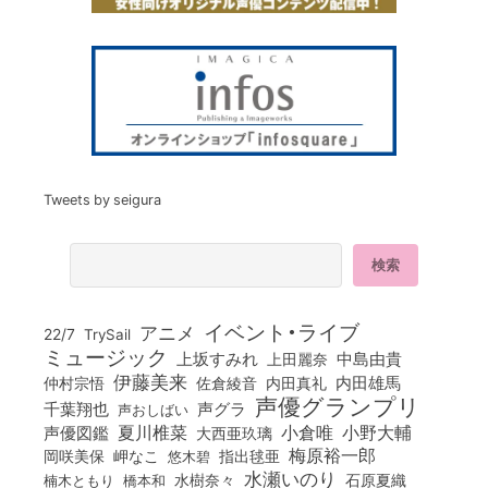
Tweets by seigura
イベント・ライブ
アニメ
22/7
TrySail
ミュージック
上坂すみれ
中島由貴
上田麗奈
伊藤美来
佐倉綾音
内田真礼
内田雄馬
仲村宗悟
声優グランプリ
千葉翔也
声グラ
声おしばい
小倉唯
夏川椎菜
小野大輔
声優図鑑
大西亜玖璃
梅原裕一郎
岡咲美保
岬なこ
悠木碧
指出毬亜
水瀬いのり
橋本和
水樹奈々
石原夏織
楠木ともり