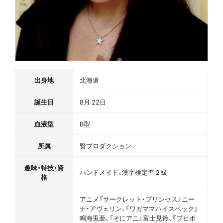
出身地
北海道
誕生日
8月 22日
血液型
B型
所属
賢プロダクション
趣味・特技・資
ハンドメイド、漢字検定準２級
格
アニメ『サークレット・プリンセス』ニー
ナ・アヴェリン、『ワガママハイスペック』
鳴海兎亜、『そにアニ』富士見鈴、『プピポ