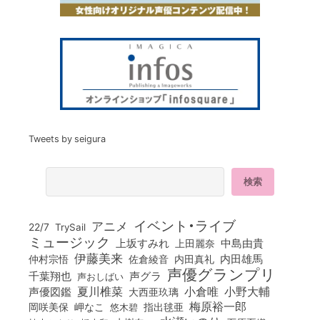
Tweets by seigura
イベント・ライブ
アニメ
22/7
TrySail
ミュージック
上坂すみれ
中島由貴
上田麗奈
伊藤美来
佐倉綾音
内田真礼
内田雄馬
仲村宗悟
声優グランプリ
千葉翔也
声グラ
声おしばい
小倉唯
夏川椎菜
小野大輔
声優図鑑
大西亜玖璃
梅原裕一郎
岡咲美保
岬なこ
悠木碧
指出毬亜