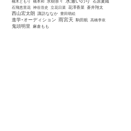
水瀬いのり
橋本和
水樹奈々
石原夏織
楠木ともり
花澤香菜
石飛恵里花
立花日菜
蒼井翔太
神谷浩史
西山宏太朗
諏訪ななか
豊田萌絵
雨宮天
進学・オーディション
駒田航
高橋李依
鬼頭明里
麻倉もも