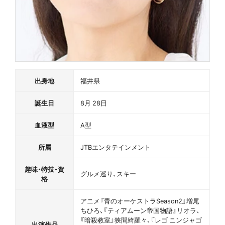
出身地
福井県
誕生日
8月 28日
血液型
A型
所属
JTBエンタテインメント
趣味・特技・資
グルメ巡り、スキー
格
アニメ『青のオーケストラSeason2』増尾
ちひろ、『ティアムーン帝国物語』リオラ、
『暗殺教室』狭間綺羅々、『レゴ ニンジャゴ
出演作品