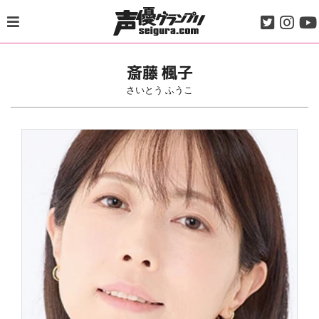
Skip
to
content
斎藤 楓子
さいとう ふうこ