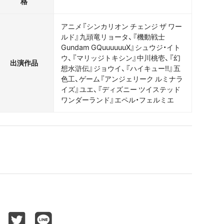
格
アニメ『シンカリオン チェンジ ザ ワー
ルド』九頭竜リョータ、『機動戦士
Gundam GQuuuuuuX』シュウジ・イト
ウ、『マリッジトキシン』中川桃壱、『幻
出演作品
想水滸伝』ジョウイ、『ハイキュー!!』五
色工、ゲーム『アンジェリーク ルミナラ
イズ』ユエ、『ディズニー ツイステッド
ワンダーランド』エペル・フェルミエ