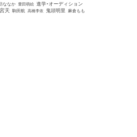
進学・オーディション
訪ななか
豊田萌絵
宮天
鬼頭明里
麻倉もも
駒田航
高橋李依