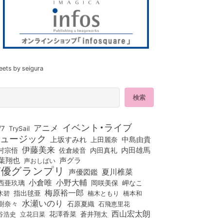
eets by seigura
イベント・ライブ
アニメ
/7
TrySail
ュージック
上坂すみれ
中島由貴
上田麗奈
伊藤美来
佐倉綾音
内田真礼
内田雄馬
村宗悟
葉翔也
声グラ
声おしばい
声優グランプリ
夏川椎菜
声優図鑑
小倉唯
小野大輔
西亜玖璃
岡咲美保
岬なこ
梅原裕一郎
木碧
指出毬亜
橋本和
楠木ともり
水瀬いのり
樹奈々
石原夏織
石飛恵里花
西山宏太朗
花澤香菜
立花日菜
蒼井翔太
谷浩史