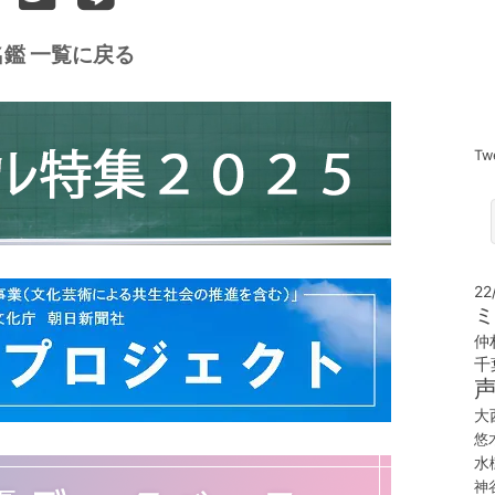
鑑 一覧に戻る
Tw
22
ミ
仲
千
大
悠
水
神