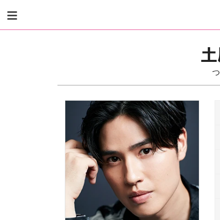
Skip
to
content
土
つ