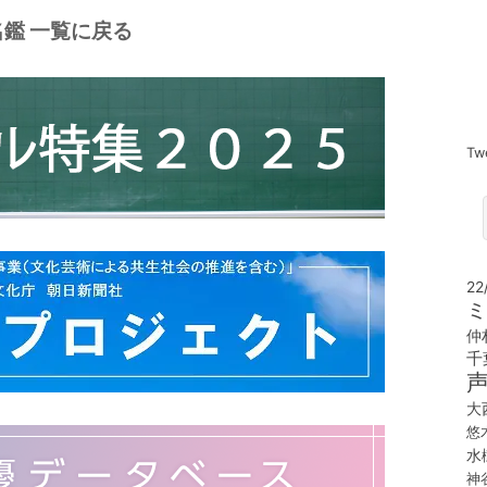
鑑 一覧に戻る
Tw
22
ミ
仲
千
大
悠
水
神