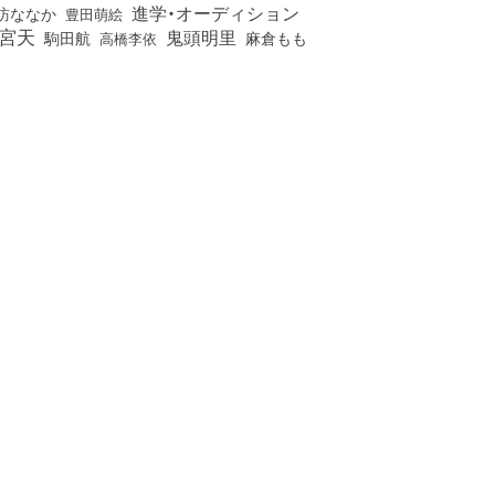
進学・オーディション
訪ななか
豊田萌絵
宮天
鬼頭明里
麻倉もも
駒田航
高橋李依