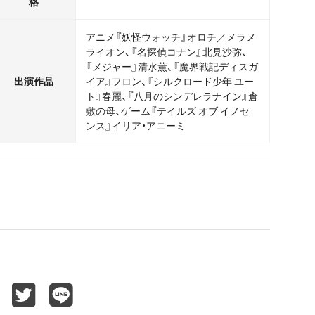
格
アニメ『妖怪ウォッチ』オロチ／メラメ
ライオン、『名探偵コナン』北見沙弥、
『メジャー』清水薫、『魔界戦記ディスガ
出演作品
イア』フロン、『シルクロード少年 ユー
ト』春麗、『八月のシンデレラナイン』倉
敷の母、ゲーム『テイルズ オブ イノセ
ンス』イリア・アニーミ