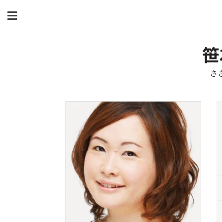
Skip
to
content
笹
さ