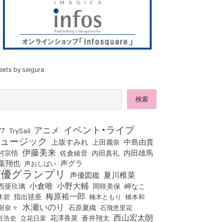
eets by seigura
イベント・ライブ
アニメ
/7
TrySail
ュージック
上坂すみれ
中島由貴
上田麗奈
伊藤美来
佐倉綾音
内田真礼
内田雄馬
村宗悟
葉翔也
声グラ
声おしばい
声優グランプリ
夏川椎菜
声優図鑑
小倉唯
小野大輔
西亜玖璃
岡咲美保
岬なこ
梅原裕一郎
木碧
指出毬亜
橋本和
楠木ともり
水瀬いのり
樹奈々
石原夏織
石飛恵里花
西山宏太朗
花澤香菜
立花日菜
蒼井翔太
谷浩史