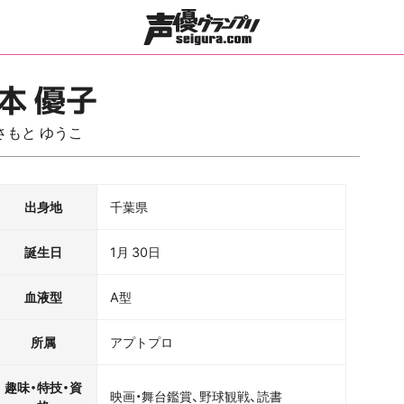
本 優子
さもと ゆうこ
出身地
千葉県
誕生日
1月 30日
血液型
A型
所属
アプトプロ
趣味・特技・資
映画・舞台鑑賞、野球観戦、読書