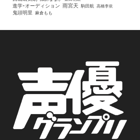
雨宮天
進学・オーディション
駒田航
高橋李依
鬼頭明里
麻倉もも