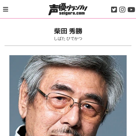
Skip
to
content
柴田 秀勝
しばた ひでかつ