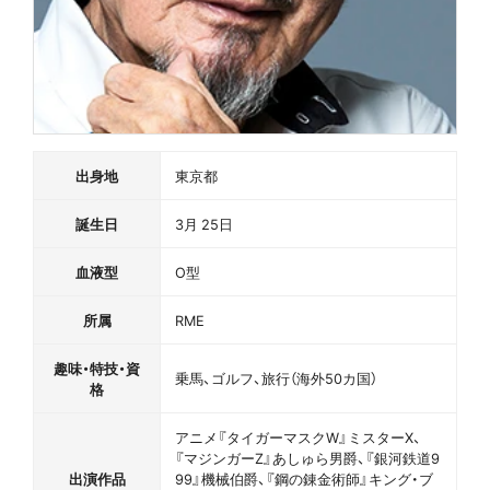
出身地
東京都
誕生日
3月 25日
血液型
O型
所属
RME
趣味・特技・資
乗馬、ゴルフ、旅行（海外50カ国）
格
アニメ『タイガーマスクW』ミスターX、
『マジンガーZ』あしゅら男爵、『銀河鉄道9
出演作品
99』機械伯爵、『鋼の錬金術師』キング・ブ