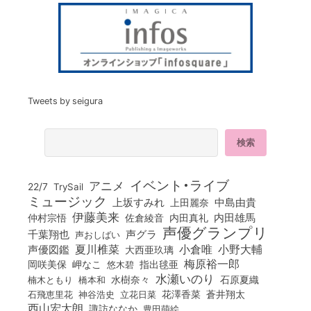
Tweets by seigura
イベント・ライブ
アニメ
22/7
TrySail
ミュージック
上坂すみれ
中島由貴
上田麗奈
伊藤美来
佐倉綾音
内田真礼
内田雄馬
仲村宗悟
声優グランプリ
千葉翔也
声グラ
声おしばい
小倉唯
夏川椎菜
小野大輔
声優図鑑
大西亜玖璃
梅原裕一郎
岡咲美保
岬なこ
悠木碧
指出毬亜
水瀬いのり
橋本和
水樹奈々
石原夏織
楠木ともり
花澤香菜
石飛恵里花
立花日菜
蒼井翔太
神谷浩史
西山宏太朗
諏訪ななか
豊田萌絵