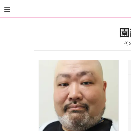
Skip
to
content
園
そ