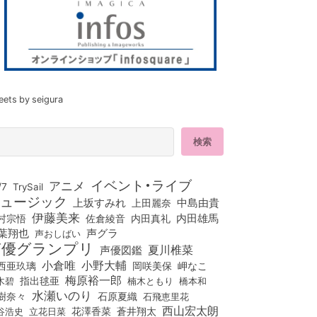
eets by seigura
イベント・ライブ
アニメ
/7
TrySail
ュージック
上坂すみれ
中島由貴
上田麗奈
伊藤美来
佐倉綾音
内田真礼
内田雄馬
村宗悟
葉翔也
声グラ
声おしばい
声優グランプリ
夏川椎菜
声優図鑑
小倉唯
小野大輔
西亜玖璃
岡咲美保
岬なこ
梅原裕一郎
木碧
指出毬亜
橋本和
楠木ともり
水瀬いのり
樹奈々
石原夏織
石飛恵里花
西山宏太朗
花澤香菜
立花日菜
蒼井翔太
谷浩史