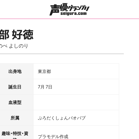
部 好徳
のべ よしのり
出身地
東京都
誕生日
7月 7日
血液型
所属
ぷろだくしょんバオバブ
趣味・特技・資
プラモデル作成