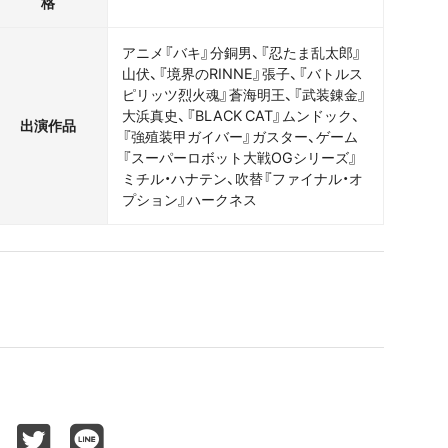
格
アニメ『バキ』分銅男、『忍たま乱太郎』
山伏、『境界のRINNE』張子、『バトルス
ピリッツ烈火魂』蒼海明王、『武装錬金』
大浜真史、『BLACK CAT』ムンドック、
出演作品
『強殖装甲ガイバー』ガスター、ゲーム
『スーパーロボット大戦OGシリーズ』
ミチル・ハナテン、吹替『ファイナル・オ
プション』ハークネス