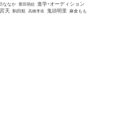
進学・オーディション
訪ななか
豊田萌絵
宮天
鬼頭明里
麻倉もも
駒田航
高橋李依