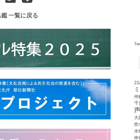
鑑 一覧に戻る
Tw
22
ミ
仲
千
大
悠
水
神