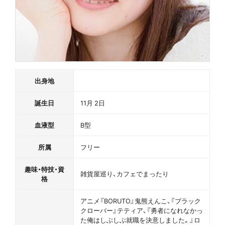
出身地
誕生日
11月 2日
血液型
B型
所属
フリー
趣味・特技・資
雑貨屋巡り、カフェでまったり
格
アニメ『BORUTO』鬼熊えんこ、『ブラック
クローバー』テティア、『勇者になれなかっ
た俺はしぶしぶ就職を決意しました。』ロ