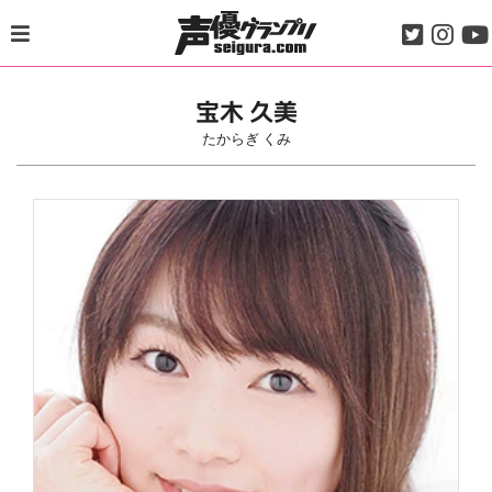
Skip
to
content
宝木 久美
たからぎ くみ