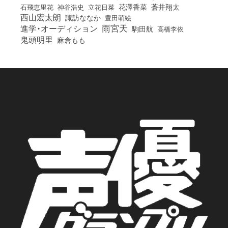
花澤香菜
石飛恵里花
立花日菜
蒼井翔太
神谷浩史
西山宏太朗
諏訪ななか
豊田萌絵
雨宮天
進学・オーディション
駒田航
高橋李依
鬼頭明里
麻倉もも