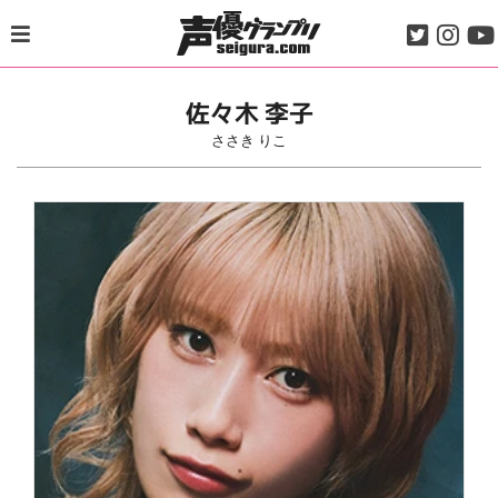
Skip
to
content
佐々木 李子
ささき りこ