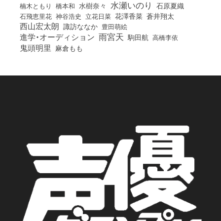
水瀬いのり
橋本和
水樹奈々
石原夏織
楠木ともり
花澤香菜
石飛恵里花
立花日菜
蒼井翔太
神谷浩史
西山宏太朗
諏訪ななか
豊田萌絵
雨宮天
進学・オーディション
駒田航
高橋李依
鬼頭明里
麻倉もも