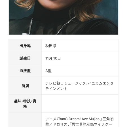
出身地
秋田県
誕生日
11月 10日
血液型
A型
テレビ朝日ミュージック、ハニカムエンタ
所属
テインメント
趣味・特技・資
格
アニメ『BanG Dream! Ave Mujica 』三角初
華／ドロリス、『異世界黙示録マイノグー