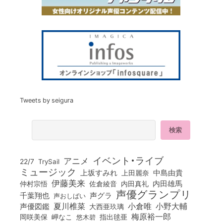
Tweets by seigura
イベント・ライブ
アニメ
22/7
TrySail
ミュージック
上坂すみれ
中島由貴
上田麗奈
伊藤美来
佐倉綾音
内田真礼
内田雄馬
仲村宗悟
声優グランプリ
千葉翔也
声グラ
声おしばい
小倉唯
夏川椎菜
小野大輔
声優図鑑
大西亜玖璃
梅原裕一郎
岡咲美保
岬なこ
悠木碧
指出毬亜