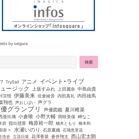
eets by seigura
イベント・ライブ
アニメ
/7
TrySail
ュージック
上坂すみれ
中島由貴
上田麗奈
伊藤美来
佐倉綾音
内田真礼
内田雄馬
村宗悟
葉翔也
声グラ
声おしばい
声優グランプリ
夏川椎菜
声優図鑑
小倉唯
小野大輔
西亜玖璃
岡咲美保
岬なこ
梅原裕一郎
木碧
指出毬亜
橋本和
楠木ともり
水瀬いのり
樹奈々
石原夏織
石飛恵里花
西山宏太朗
花澤香菜
立花日菜
蒼井翔太
谷浩史