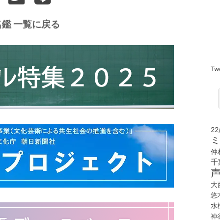
鑑 一覧に戻る
Tw
22
ミ
仲
千
大
悠
水
神