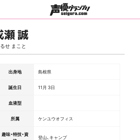
成瀬 誠
るせ まこと
出身地
島根県
誕生日
11月 3日
血液型
所属
ケンユウオフィス
趣味・特技・資
登山、キャンプ