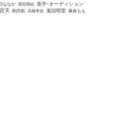
進学・オーディション
訪ななか
豊田萌絵
宮天
鬼頭明里
麻倉もも
駒田航
高橋李依