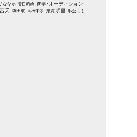
進学・オーディション
訪ななか
豊田萌絵
宮天
鬼頭明里
麻倉もも
駒田航
高橋李依