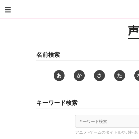
Skip
to
content
声
名前検索
あ
か
さ
た
キーワード検索
アニメ・ゲームのタイトルや、姓・