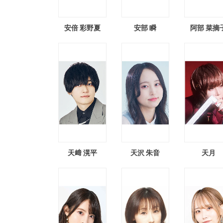
安倍 彩野夏
安部 瞬
阿部 菜摘
天﨑 滉平
天沢 朱音
天月