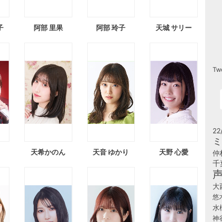
子
阿部 里果
阿部 玲子
天城 サリー
Tw
22
ミ
天希かのん
天音 ゆかり
天野 心愛
仲
千
大
悠
水
神