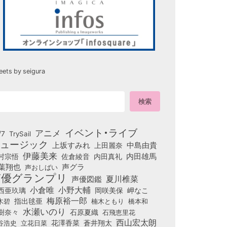
eets by seigura
イベント・ライブ
アニメ
/7
TrySail
ュージック
上坂すみれ
中島由貴
上田麗奈
伊藤美来
佐倉綾音
内田真礼
内田雄馬
村宗悟
葉翔也
声グラ
声おしばい
声優グランプリ
夏川椎菜
声優図鑑
小倉唯
小野大輔
西亜玖璃
岡咲美保
岬なこ
梅原裕一郎
木碧
指出毬亜
橋本和
楠木ともり
水瀬いのり
樹奈々
石原夏織
石飛恵里花
西山宏太朗
花澤香菜
立花日菜
蒼井翔太
谷浩史