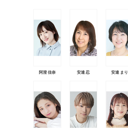
阿澄 佳奈
安達 忍
安達 ま