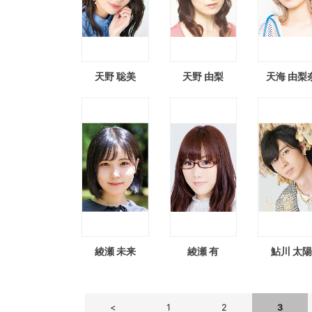
天野 聡美
天野 由梨
天海 由梨
綾瀬 未来
綾瀬 有
鮎川 太
navigation
<
1
2
3