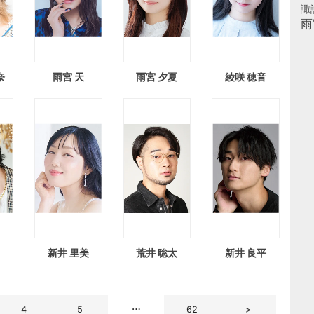
諏
雨
奈
雨宮 天
雨宮 夕夏
綾咲 穂音
陽
新井 里美
荒井 聡太
新井 良平
4
5
…
62
>