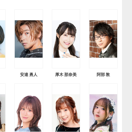
り
安達 勇人
厚木 那奈美
阿部 敦