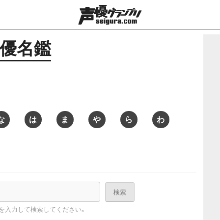
優名鑑
な
は
ま
や
ら
わ
名を入力して検索してください。