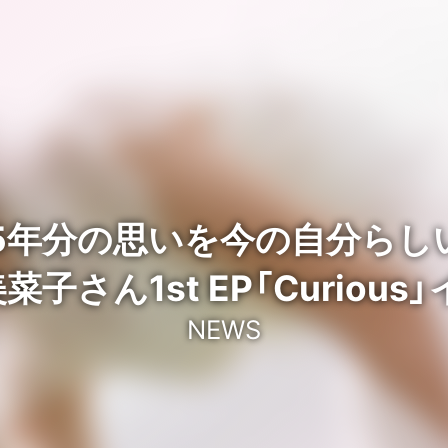
約5年分の思いを今の自分らし
子さん1st EP「Curiou
NEWS