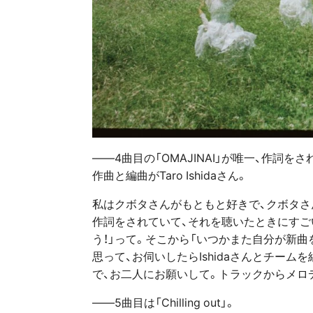
――4曲目の「OMAJINAI」が唯一、作詞
作曲と編曲がTaro Ishidaさん。
私はクボタさんがもともと好きで、クボタ
作詞をされていて、それを聴いたときにすご
う！」って。そこから「いつかまた自分が新
思って、お伺いしたらIshidaさんとチー
で、お二人にお願いして。トラックからメロ
――5曲目は「Chilling out」。