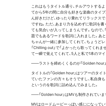
これはもうタイトル通り、チルアウトするような曲
てから5年の間に自分も好きな楽曲のタイプ
ん好きだけど、ゆったり乗れてリラックス
ですね。ただ、あまり力を込めずに歌詞を書
ても気合いが入ってしまうんです。なので、「
題でもあるワードを歌詞に入れました。あと
ちゃんが一緒に参加してくれて、ちょうど
「Chilling out」で「よかったら歌っ
て一瞬で覚えてくれて、5人と私で1本のマ
――ラストを締めくくるのが「Golden hour
タイトルの「Golden hour」はツアー
ていたファンの方々もそうですし、私自身も
というのを歌詞に詰め込んでみました。
――「Golden hour」はMVも制作されてい
MVはロードムービーっぽい感じになってい