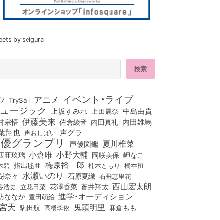
eets by seigura
イベント・ライブ
アニメ
/7
TrySail
ュージック
上坂すみれ
中島由貴
上田麗奈
伊藤美来
佐倉綾音
内田真礼
内田雄馬
村宗悟
葉翔也
声グラ
声おしばい
声優グランプリ
夏川椎菜
声優図鑑
小倉唯
小野大輔
西亜玖璃
岡咲美保
岬なこ
梅原裕一郎
木碧
指出毬亜
橋本和
楠木ともり
水瀬いのり
樹奈々
石原夏織
石飛恵里花
西山宏太朗
花澤香菜
立花日菜
蒼井翔太
谷浩史
進学・オーディション
訪ななか
豊田萌絵
宮天
鬼頭明里
麻倉もも
駒田航
高橋李依