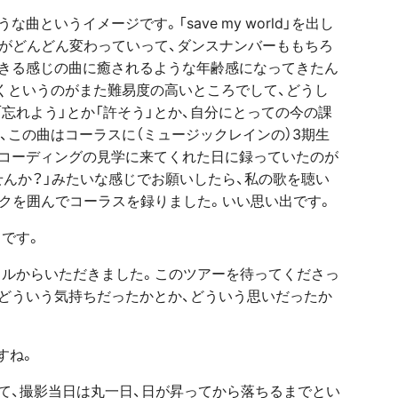
というイメージです。「save my world」を出し
がどんどん変わっていって、ダンスナンバーももちろ
できる感じの曲に癒されるような年齢感になってきたん
くというのがまた難易度の高いところでして、どうし
忘れよう」とか「許そう」とか、自分にとっての今の課
、この曲はコーラスに（ミュージックレインの）3期生
レコーディングの見学に来てくれた日に録っていたのが
てくれませんか？」みたいな感じでお願いしたら、私の歌を聴い
イクを囲んでコーラスを録りました。いい思い出です。
」です。
のタイトルからいただきました。このツアーを待ってくださっ
どういう気持ちだったかとか、どういう思いだったか
ますね。
て、撮影当日は丸一日、日が昇ってから落ちるまでとい