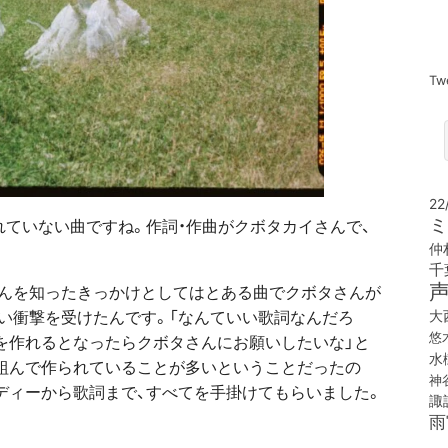
Tw
22
ミ
をされていない曲ですね。作詞・作曲がクボタカイさんで、
仲
千
さんを知ったきっかけとしてはとある曲でクボタさんが
い衝撃を受けたんです。「なんていい歌詞なんだろ
大
悠
曲を作れるとなったらクボタさんにお願いしたいな」と
水
ムを組んで作られていることが多いということだったの
神
ディーから歌詞まで、すべてを手掛けてもらいました。
諏
雨