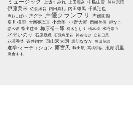
ミュージック
上坂すみれ
中島由貴
上田麗奈
仲村宗悟
伊藤美来
佐倉綾音
内田真礼
内田雄馬
千葉翔也
声優グランプリ
声グラ
声優図鑑
声おしばい
小倉唯
夏川椎菜
小野大輔
大西亜玖璃
岡咲美保
岬なこ
梅原裕一郎
悠木碧
指出毬亜
橋本和
水樹奈々
楠木ともり
水瀬いのり
石原夏織
石飛恵里花
立花日菜
神谷浩史
西山宏太朗
花澤香菜
蒼井翔太
諏訪ななか
豊田萌絵
雨宮天
鬼頭明里
進学・オーディション
駒田航
高橋李依
麻倉もも