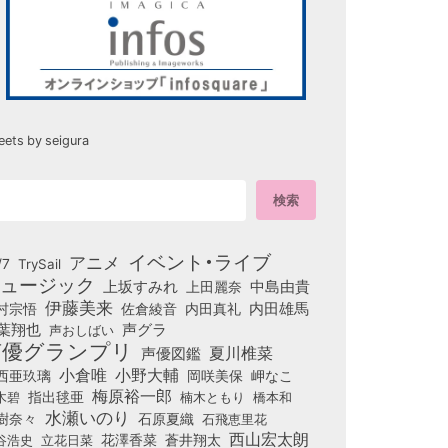
eets by seigura
イベント・ライブ
アニメ
/7
TrySail
ュージック
上坂すみれ
中島由貴
上田麗奈
伊藤美来
佐倉綾音
内田真礼
内田雄馬
村宗悟
葉翔也
声グラ
声おしばい
声優グランプリ
夏川椎菜
声優図鑑
小倉唯
小野大輔
西亜玖璃
岡咲美保
岬なこ
梅原裕一郎
木碧
指出毬亜
橋本和
楠木ともり
水瀬いのり
樹奈々
石原夏織
石飛恵里花
西山宏太朗
花澤香菜
立花日菜
蒼井翔太
谷浩史