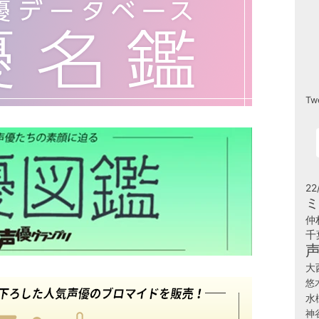
Tw
22
ミ
仲
千
大
悠
水
神