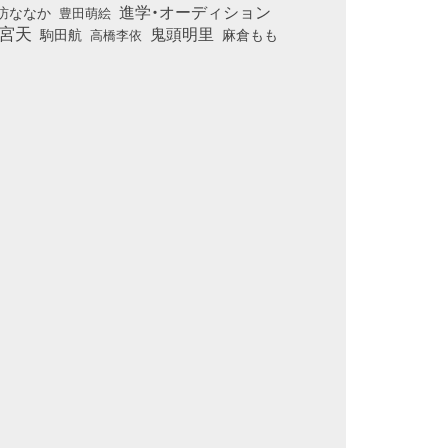
進学・オーディション
訪ななか
豊田萌絵
宮天
鬼頭明里
麻倉もも
駒田航
高橋李依