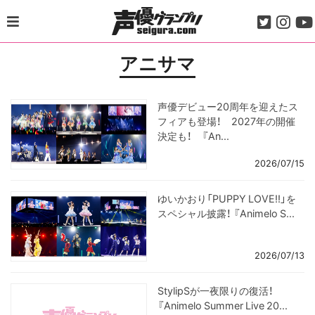
Skip
to
content
アニサマ
声優デビュー20周年を迎えたス
フィアも登場！ 2027年の開催
決定も！ 『An...
2026/07/15
ゆいかおり「PUPPY LOVE!!」を
スペシャル披露！ 『Animelo S...
2026/07/13
StylipSが一夜限りの復活！
『Animelo Summer Live 20...