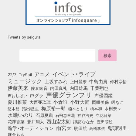
Tweets by seigura
イベント・ライブ
アニメ
22/7
TrySail
ミュージック
上坂すみれ
中島由貴
上田麗奈
仲村宗悟
伊藤美来
佐倉綾音
内田真礼
内田雄馬
千葉翔也
声優グランプリ
声グラ
声優図鑑
声おしばい
小倉唯
夏川椎菜
小野大輔
大西亜玖璃
岡咲美保
岬なこ
梅原裕一郎
悠木碧
指出毬亜
橋本和
水樹奈々
楠木ともり
水瀬いのり
石原夏織
石飛恵里花
立花日菜
神谷浩史
西山宏太朗
花澤香菜
蒼井翔太
諏訪ななか
豊田萌絵
雨宮天
鬼頭明里
進学・オーディション
駒田航
高橋李依
麻倉もも