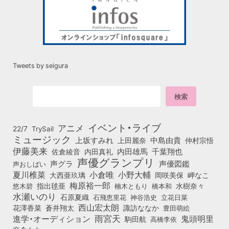
Tweets by seigura
イベント・ライブ
アニメ
22/7
TrySail
ミュージック
上坂すみれ
中島由貴
上田麗奈
仲村宗悟
伊藤美来
佐倉綾音
内田真礼
内田雄馬
千葉翔也
声優グランプリ
声グラ
声優図鑑
声おしばい
小倉唯
夏川椎菜
小野大輔
大西亜玖璃
岡咲美保
岬なこ
梅原裕一郎
悠木碧
指出毬亜
橋本和
水樹奈々
楠木ともり
水瀬いのり
石原夏織
石飛恵里花
立花日菜
神谷浩史
西山宏太朗
花澤香菜
蒼井翔太
諏訪ななか
豊田萌絵
雨宮天
鬼頭明里
進学・オーディション
駒田航
高橋李依