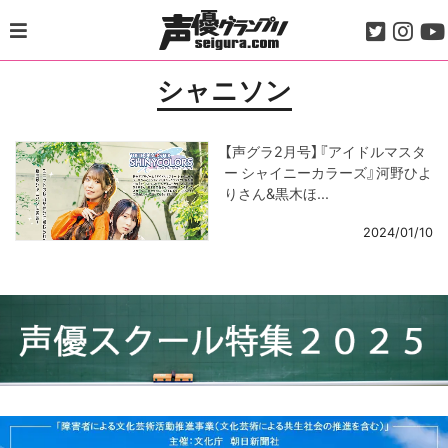
Skip
to
content
シャニソン
【声グラ2月号】『アイドルマスタ
ー シャイニーカラーズ』河野ひよ
りさん&黒木ほ...
2024/01/10