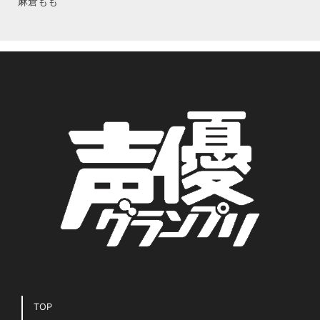
麻倉もも
TOP