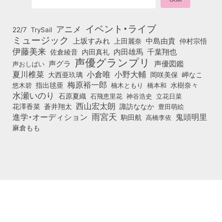
イベント・ライブ
アニメ
22/7
TrySail
ミュージック
上坂すみれ
中島由貴
上田麗奈
仲村宗悟
伊藤美来
佐倉綾音
内田真礼
内田雄馬
千葉翔也
声優グランプリ
声グラ
声優図鑑
声おしばい
小倉唯
夏川椎菜
小野大輔
大西亜玖璃
岡咲美保
岬なこ
梅原裕一郎
悠木碧
指出毬亜
橋本和
水樹奈々
楠木ともり
水瀬いのり
石原夏織
石飛恵里花
立花日菜
神谷浩史
西山宏太朗
花澤香菜
蒼井翔太
諏訪ななか
豊田萌絵
雨宮天
鬼頭明里
進学・オーディション
駒田航
高橋李依
麻倉もも