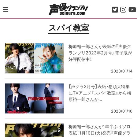
Skip
to
content
スパイ教室
梅原裕一郎さんが表紙の『声優グ
ランプリ2023年2月号』電子版が
好評配信中！
2023/01/14
【声グラ2月号】表紙・巻頭大特集
にTVアニメ『スパイ教室』から梅
原裕一郎さんが...
2023/01/10
梅原裕一郎さんが1年半ぶりソロ
表紙！1月10日(火)発売『声優グラ