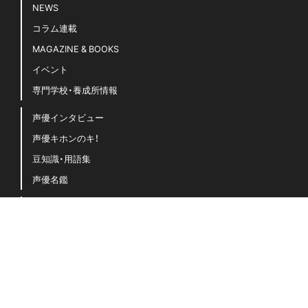
ミュージック
上坂すみれ
中島由貴
上田麗奈
仲村宗悟
伊藤美来
佐倉綾音
内田真礼
内田雄馬
千葉翔也
声優グランプリ
声グラ
声優図鑑
声おしばい
小倉唯
夏川椎菜
小野大輔
大西亜玖璃
岡咲美保
岬なこ
梅原裕一郎
悠木碧
指出毬亜
橋本和
水樹奈々
楠木ともり
水瀬いのり
石原夏織
石飛恵里花
立花日菜
神谷浩史
西山宏太朗
花澤香菜
蒼井翔太
諏訪ななか
豊田萌絵
雨宮天
鬼頭明里
進学・オーディション
駒田航
高橋李依
麻倉もも