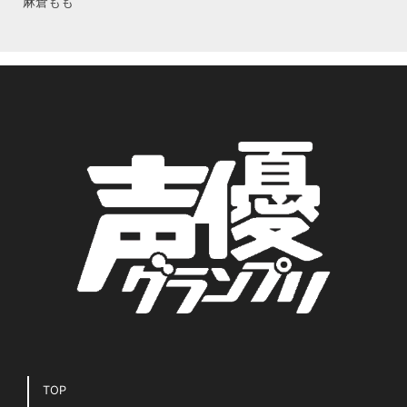
Tweets by seigura
イベント・ライブ
アニメ
22/7
TrySail