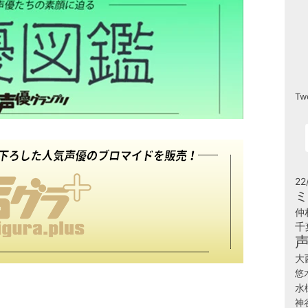
Tw
22
ミ
仲
千
大
悠
水
神