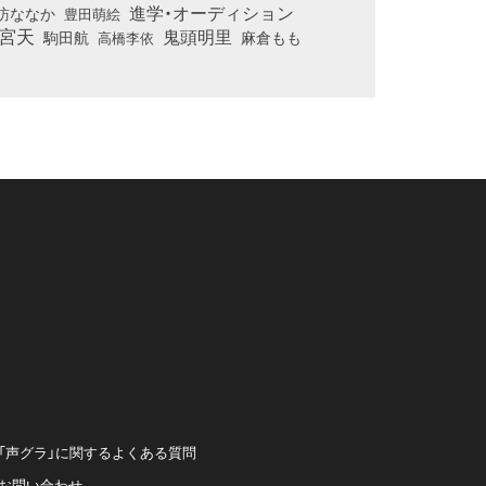
進学・オーディション
訪ななか
豊田萌絵
宮天
鬼頭明里
麻倉もも
駒田航
高橋李依
「声グラ」に関するよくある質問
お問い合わせ