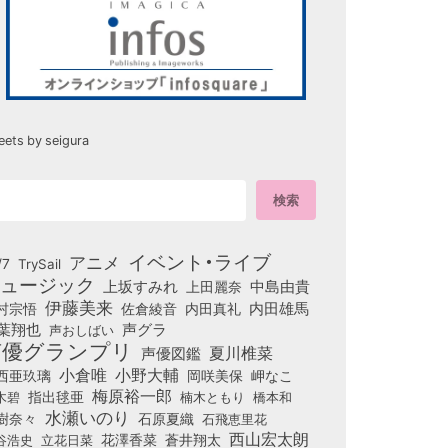
eets by seigura
イベント・ライブ
アニメ
/7
TrySail
ュージック
上坂すみれ
中島由貴
上田麗奈
伊藤美来
佐倉綾音
内田真礼
内田雄馬
村宗悟
葉翔也
声グラ
声おしばい
声優グランプリ
夏川椎菜
声優図鑑
小倉唯
小野大輔
西亜玖璃
岡咲美保
岬なこ
梅原裕一郎
木碧
指出毬亜
橋本和
楠木ともり
水瀬いのり
樹奈々
石原夏織
石飛恵里花
西山宏太朗
花澤香菜
立花日菜
蒼井翔太
谷浩史