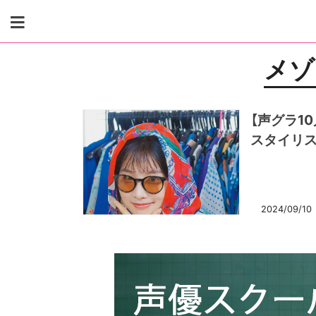
Skip
to
content
メゾ
【声グラ1
スタイリス
2024/09/10