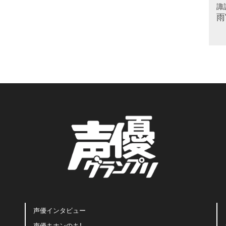
諏
雨
声優インタビュー
声優キホンのキ！