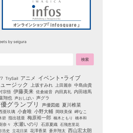
eets by seigura
イベント・ライブ
アニメ
/7
TrySail
ュージック
上坂すみれ
中島由貴
上田麗奈
伊藤美来
佐倉綾音
内田真礼
内田雄馬
村宗悟
葉翔也
声グラ
声おしばい
声優グランプリ
夏川椎菜
声優図鑑
小倉唯
小野大輔
西亜玖璃
岡咲美保
岬なこ
梅原裕一郎
木碧
指出毬亜
橋本和
楠木ともり
水瀬いのり
樹奈々
石原夏織
石飛恵里花
西山宏太朗
花澤香菜
立花日菜
蒼井翔太
谷浩史