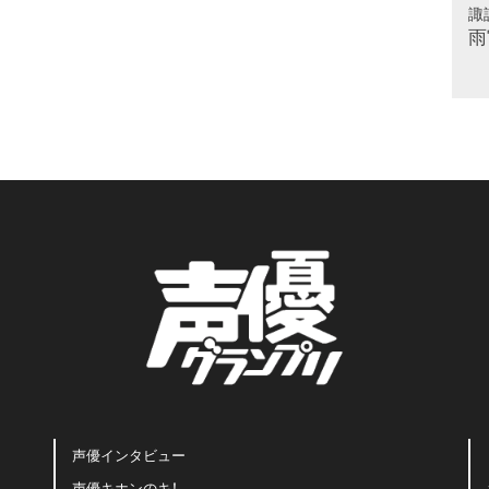
諏
雨
声優インタビュー
声優キホンのキ！