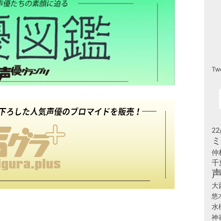
Tw
22
ミ
仲
千
大
悠
水
神