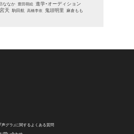
進学・オーディション
訪ななか
豊田萌絵
宮天
鬼頭明里
麻倉もも
駒田航
高橋李依
「声グラ」に関するよくある質問
お問い合わせ