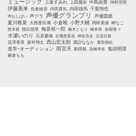
ミュージック
上坂すみれ
中島由貴
上田麗奈
仲村宗悟
伊藤美来
佐倉綾音
内田真礼
内田雄馬
千葉翔也
声優グランプリ
声グラ
声優図鑑
声おしばい
小倉唯
夏川椎菜
小野大輔
大西亜玖璃
岡咲美保
岬なこ
梅原裕一郎
悠木碧
指出毬亜
橋本和
水樹奈々
楠木ともり
水瀬いのり
石原夏織
石飛恵里花
立花日菜
神谷浩史
西山宏太朗
花澤香菜
蒼井翔太
諏訪ななか
豊田萌絵
雨宮天
鬼頭明里
進学・オーディション
駒田航
高橋李依
麻倉もも