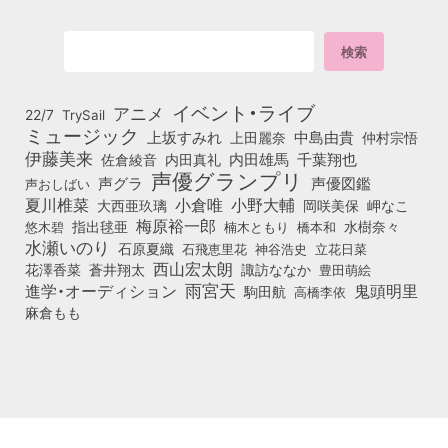
イベント・ライブ
アニメ
22/7
TrySail
ミュージック
上坂すみれ
中島由貴
上田麗奈
仲村宗悟
伊藤美来
佐倉綾音
内田真礼
内田雄馬
千葉翔也
声優グランプリ
声グラ
声優図鑑
声おしばい
小倉唯
夏川椎菜
小野大輔
大西亜玖璃
岡咲美保
岬なこ
梅原裕一郎
悠木碧
指出毬亜
橋本和
水樹奈々
楠木ともり
水瀬いのり
石原夏織
石飛恵里花
立花日菜
神谷浩史
西山宏太朗
花澤香菜
蒼井翔太
諏訪ななか
豊田萌絵
雨宮天
鬼頭明里
進学・オーディション
駒田航
高橋李依
麻倉もも