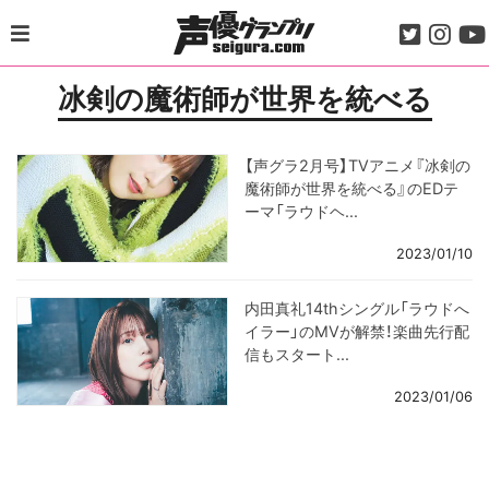
Skip
to
content
冰剣の魔術師が世界を統べる
【声グラ2月号】TVアニメ『冰剣の
魔術師が世界を統べる』のEDテ
ーマ「ラウドヘ...
2023/01/10
内田真礼14thシングル「ラウドへ
イラー」のMVが解禁！楽曲先行配
信もスタート...
2023/01/06