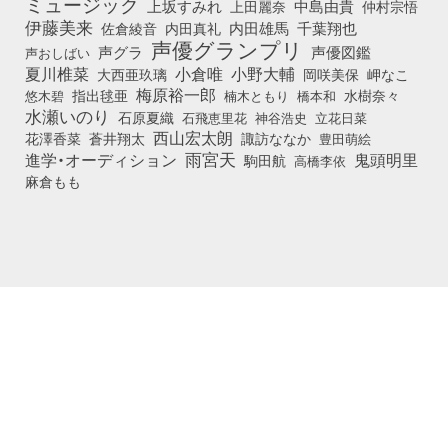
ミュージック
上坂すみれ
中島由貴
上田麗奈
仲村宗悟
伊藤美来
佐倉綾音
内田真礼
内田雄馬
千葉翔也
声優グランプリ
声グラ
声優図鑑
声おしばい
小倉唯
夏川椎菜
小野大輔
大西亜玖璃
岡咲美保
岬なこ
梅原裕一郎
悠木碧
指出毬亜
橋本和
水樹奈々
楠木ともり
水瀬いのり
石原夏織
石飛恵里花
立花日菜
神谷浩史
西山宏太朗
花澤香菜
蒼井翔太
諏訪ななか
豊田萌絵
雨宮天
鬼頭明里
進学・オーディション
駒田航
高橋李依
麻倉もも