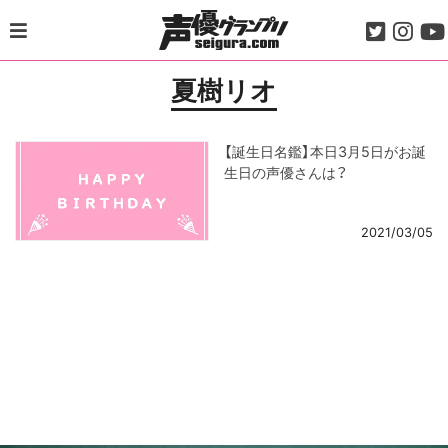
Skip
to
content
夏樹リオ
【誕生日名鑑】本日3月5日がお誕
生日の声優さんは？
2021/03/05