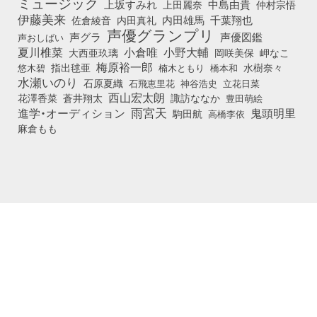
ミュージック
上坂すみれ
中島由貴
上田麗奈
仲村宗悟
伊藤美来
佐倉綾音
内田真礼
内田雄馬
千葉翔也
声優グランプリ
声グラ
声優図鑑
声おしばい
小倉唯
夏川椎菜
小野大輔
大西亜玖璃
岡咲美保
岬なこ
梅原裕一郎
悠木碧
指出毬亜
橋本和
水樹奈々
楠木ともり
水瀬いのり
石原夏織
石飛恵里花
立花日菜
神谷浩史
西山宏太朗
花澤香菜
蒼井翔太
諏訪ななか
豊田萌絵
雨宮天
鬼頭明里
進学・オーディション
駒田航
高橋李依
麻倉もも