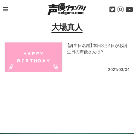
Skip
to
content
大場真人
【誕生日名鑑】本日3月4日がお誕
生日の声優さんは？
2021/03/04