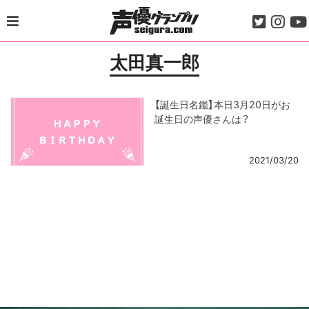
Skip
to
content
太田真一郎
【誕生日名鑑】本日3月20日がお
誕生日の声優さんは？
2021/03/20