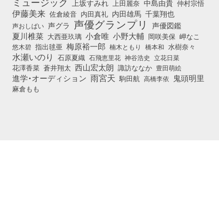
ミュージック
上坂すみれ
中島由貴
上田麗奈
仲村宗悟
伊藤美来
佐倉綾音
内田真礼
内田雄馬
千葉翔也
声優グランプリ
声グラ
声優図鑑
声おしばい
小倉唯
夏川椎菜
小野大輔
大西亜玖璃
岡咲美保
岬なこ
梅原裕一郎
悠木碧
指出毬亜
橋本和
水樹奈々
楠木ともり
水瀬いのり
石原夏織
石飛恵里花
立花日菜
神谷浩史
西山宏太朗
花澤香菜
蒼井翔太
諏訪ななか
豊田萌絵
雨宮天
鬼頭明里
進学・オーディション
駒田航
高橋李依
麻倉もも