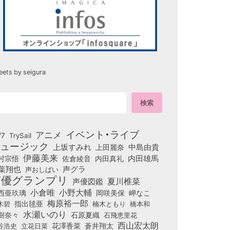
eets by seigura
イベント・ライブ
アニメ
/7
TrySail
ュージック
上坂すみれ
中島由貴
上田麗奈
伊藤美来
佐倉綾音
内田真礼
内田雄馬
村宗悟
葉翔也
声グラ
声おしばい
声優グランプリ
夏川椎菜
声優図鑑
小倉唯
小野大輔
西亜玖璃
岡咲美保
岬なこ
梅原裕一郎
木碧
指出毬亜
橋本和
楠木ともり
水瀬いのり
樹奈々
石原夏織
石飛恵里花
西山宏太朗
花澤香菜
立花日菜
蒼井翔太
谷浩史