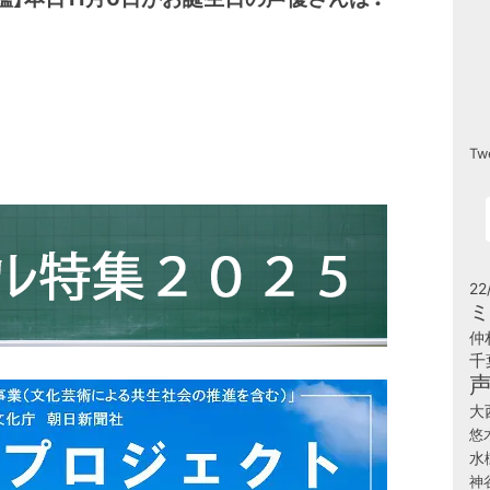
Tw
22
ミ
仲
千
大
悠
水
神