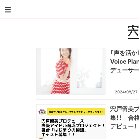
Skip
to
content
宍
「声を活か
Voice 
デューサー
2024/08/27
宍戸留美プ
集！！ 合
デビュー！