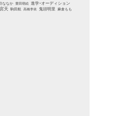
進学・オーディション
訪ななか
豊田萌絵
宮天
鬼頭明里
麻倉もも
駒田航
高橋李依