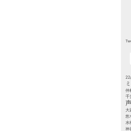
Tw
22
ミ
仲
千
大
悠
水
神