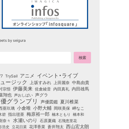
eets by seigura
イベント・ライブ
アニメ
/7
TrySail
ュージック
上坂すみれ
中島由貴
上田麗奈
伊藤美来
佐倉綾音
内田真礼
内田雄馬
村宗悟
葉翔也
声グラ
声おしばい
声優グランプリ
夏川椎菜
声優図鑑
小倉唯
小野大輔
西亜玖璃
岡咲美保
岬なこ
梅原裕一郎
木碧
指出毬亜
橋本和
楠木ともり
水瀬いのり
樹奈々
石原夏織
石飛恵里花
西山宏太朗
花澤香菜
立花日菜
蒼井翔太
谷浩史