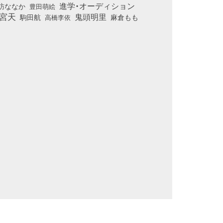
進学・オーディション
訪ななか
豊田萌絵
宮天
鬼頭明里
麻倉もも
駒田航
高橋李依