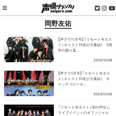
Skip
to
content
岡野友佑
【声グラ11月号】『リモート☆ホス
ト』キャスト10名が大集結！ 3周
年の振り返...
2024/10/08
【声グラ1月号】『リモート☆ホス
ト』キャスト10名が大集結！ キ
ャッチコピー＆...
2023/12/06
『リモート☆ホスト』初の声出し
ライブイベントのオフィシャル