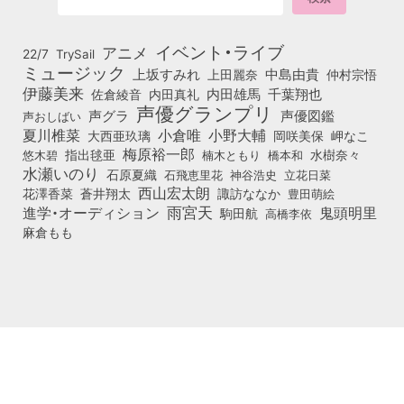
イベント・ライブ
アニメ
22/7
TrySail
ミュージック
上坂すみれ
中島由貴
上田麗奈
仲村宗悟
伊藤美来
佐倉綾音
内田真礼
内田雄馬
千葉翔也
声優グランプリ
声グラ
声優図鑑
声おしばい
小倉唯
夏川椎菜
小野大輔
大西亜玖璃
岡咲美保
岬なこ
梅原裕一郎
悠木碧
指出毬亜
橋本和
水樹奈々
楠木ともり
水瀬いのり
石原夏織
石飛恵里花
立花日菜
神谷浩史
西山宏太朗
花澤香菜
蒼井翔太
諏訪ななか
豊田萌絵
雨宮天
鬼頭明里
進学・オーディション
駒田航
高橋李依
麻倉もも