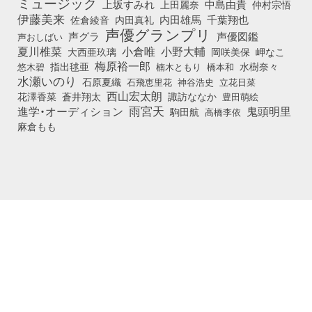
ミュージック
上坂すみれ
中島由貴
上田麗奈
仲村宗悟
伊藤美来
佐倉綾音
内田真礼
内田雄馬
千葉翔也
声優グランプリ
声グラ
声優図鑑
声おしばい
小倉唯
夏川椎菜
小野大輔
大西亜玖璃
岡咲美保
岬なこ
梅原裕一郎
悠木碧
指出毬亜
橋本和
水樹奈々
楠木ともり
水瀬いのり
石原夏織
石飛恵里花
立花日菜
神谷浩史
西山宏太朗
花澤香菜
蒼井翔太
諏訪ななか
豊田萌絵
雨宮天
鬼頭明里
進学・オーディション
駒田航
高橋李依
麻倉もも