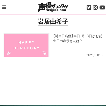
Skip
to
content
岩居由希子
【誕生日名鑑】本日1月13日がお誕
生日の声優さんは？
2021/01/13