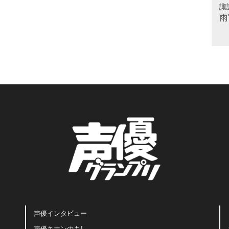
諏
雨
声優インタビュー
声優キホンのキ！