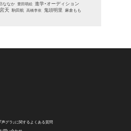
進学・オーディション
訪ななか
豊田萌絵
宮天
鬼頭明里
麻倉もも
駒田航
高橋李依
「声グラ」に関するよくある質問
お問い合わせ