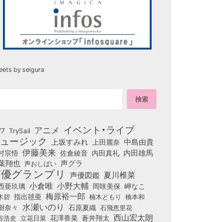
eets by seigura
イベント・ライブ
アニメ
/7
TrySail
ュージック
上坂すみれ
中島由貴
上田麗奈
伊藤美来
佐倉綾音
内田真礼
内田雄馬
村宗悟
葉翔也
声グラ
声おしばい
声優グランプリ
夏川椎菜
声優図鑑
小倉唯
小野大輔
西亜玖璃
岡咲美保
岬なこ
梅原裕一郎
木碧
指出毬亜
橋本和
楠木ともり
水瀬いのり
樹奈々
石原夏織
石飛恵里花
西山宏太朗
花澤香菜
立花日菜
蒼井翔太
谷浩史