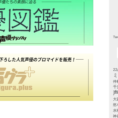
Tw
22
ミ
仲
千
大
悠
水
神