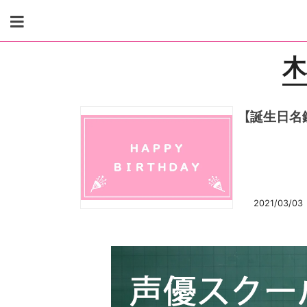
Skip
to
content
木
【誕生日名
2021/03/03