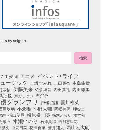
eets by seigura
イベント・ライブ
アニメ
/7
TrySail
ュージック
上坂すみれ
中島由貴
上田麗奈
伊藤美来
佐倉綾音
内田真礼
内田雄馬
村宗悟
葉翔也
声グラ
声おしばい
声優グランプリ
夏川椎菜
声優図鑑
小倉唯
小野大輔
西亜玖璃
岡咲美保
岬なこ
梅原裕一郎
木碧
指出毬亜
橋本和
楠木ともり
水瀬いのり
樹奈々
石原夏織
石飛恵里花
西山宏太朗
花澤香菜
立花日菜
蒼井翔太
谷浩史