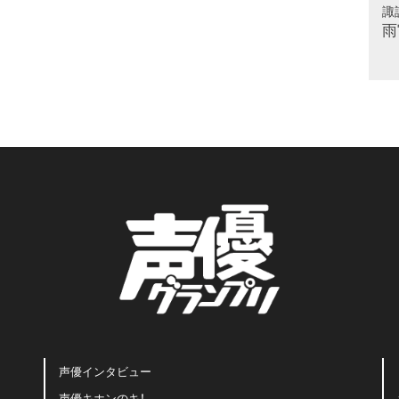
諏
雨
声優インタビュー
声優キホンのキ！