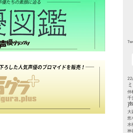
Tw
22
ミ
仲
千
大
悠
水
神