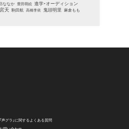
進学・オーディション
訪ななか
豊田萌絵
宮天
鬼頭明里
麻倉もも
駒田航
高橋李依
「声グラ」に関するよくある質問
お問い合わせ