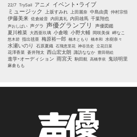
イベント・ライブ
アニメ
22/7
TrySail
ミュージック
上坂すみれ
中島由貴
上田麗奈
仲村宗悟
伊藤美来
佐倉綾音
内田真礼
内田雄馬
千葉翔也
声優グランプリ
声グラ
声優図鑑
声おしばい
小倉唯
夏川椎菜
小野大輔
大西亜玖璃
岡咲美保
岬なこ
梅原裕一郎
悠木碧
指出毬亜
橋本和
水樹奈々
楠木ともり
水瀬いのり
石原夏織
石飛恵里花
立花日菜
神谷浩史
西山宏太朗
花澤香菜
蒼井翔太
諏訪ななか
豊田萌絵
雨宮天
鬼頭明里
進学・オーディション
駒田航
高橋李依
麻倉もも