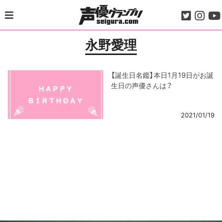
Skip
to
content
永野愛理
【誕生日名鑑】本日1月19日がお誕
生日の声優さんは？
2021/01/19