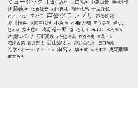
ミュージック
上坂すみれ
中島由貴
上田麗奈
仲村宗悟
伊藤美来
佐倉綾音
内田真礼
内田雄馬
千葉翔也
声優グランプリ
声グラ
声優図鑑
声おしばい
小倉唯
夏川椎菜
小野大輔
大西亜玖璃
岡咲美保
岬なこ
梅原裕一郎
悠木碧
指出毬亜
橋本和
水樹奈々
楠木ともり
水瀬いのり
石原夏織
石飛恵里花
立花日菜
神谷浩史
西山宏太朗
花澤香菜
蒼井翔太
諏訪ななか
豊田萌絵
雨宮天
鬼頭明里
進学・オーディション
駒田航
高橋李依
麻倉もも