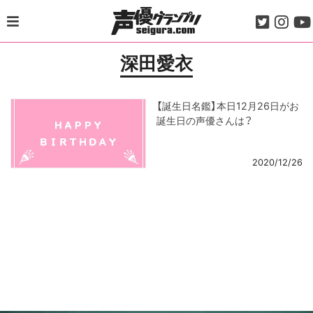
Skip
to
content
深田愛衣
【誕生日名鑑】本日12月26日がお
誕生日の声優さんは？
2020/12/26