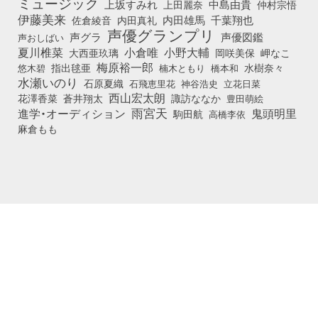
ミュージック
上坂すみれ
中島由貴
上田麗奈
仲村宗悟
伊藤美来
佐倉綾音
内田真礼
内田雄馬
千葉翔也
声優グランプリ
声グラ
声優図鑑
声おしばい
小倉唯
夏川椎菜
小野大輔
大西亜玖璃
岡咲美保
岬なこ
梅原裕一郎
悠木碧
指出毬亜
橋本和
水樹奈々
楠木ともり
水瀬いのり
石原夏織
石飛恵里花
立花日菜
神谷浩史
西山宏太朗
花澤香菜
蒼井翔太
諏訪ななか
豊田萌絵
雨宮天
鬼頭明里
進学・オーディション
駒田航
高橋李依
麻倉もも