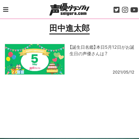
Skip
to
content
田中進太郎
【誕生日名鑑】本日5月12日がお誕
生日の声優さんは？
2021/05/12