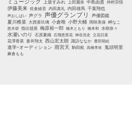
ミュージック
上坂すみれ
中島由貴
上田麗奈
仲村宗悟
伊藤美来
佐倉綾音
内田真礼
内田雄馬
千葉翔也
声優グランプリ
声グラ
声優図鑑
声おしばい
小倉唯
夏川椎菜
小野大輔
大西亜玖璃
岡咲美保
岬なこ
梅原裕一郎
悠木碧
指出毬亜
橋本和
水樹奈々
楠木ともり
水瀬いのり
石原夏織
石飛恵里花
立花日菜
神谷浩史
西山宏太朗
花澤香菜
蒼井翔太
諏訪ななか
豊田萌絵
雨宮天
鬼頭明里
進学・オーディション
駒田航
高橋李依
麻倉もも