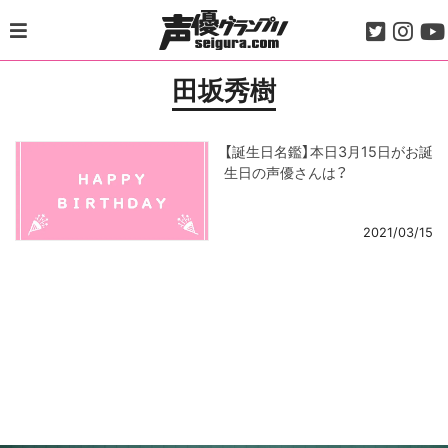
Skip
to
content
田坂秀樹
【誕生日名鑑】本日3月15日がお誕
生日の声優さんは？
2021/03/15