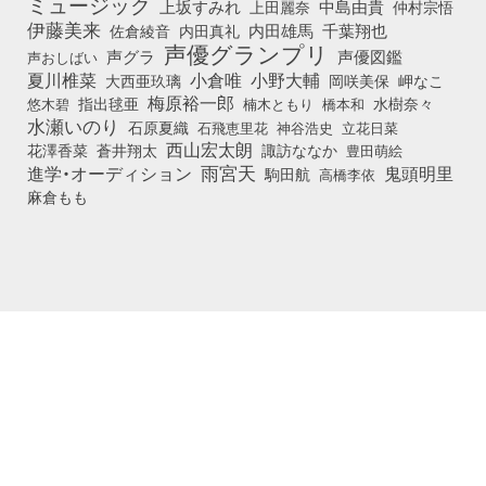
ミュージック
上坂すみれ
中島由貴
上田麗奈
仲村宗悟
伊藤美来
佐倉綾音
内田真礼
内田雄馬
千葉翔也
声優グランプリ
声グラ
声優図鑑
声おしばい
小倉唯
夏川椎菜
小野大輔
大西亜玖璃
岡咲美保
岬なこ
梅原裕一郎
悠木碧
指出毬亜
橋本和
水樹奈々
楠木ともり
水瀬いのり
石原夏織
石飛恵里花
立花日菜
神谷浩史
西山宏太朗
花澤香菜
蒼井翔太
諏訪ななか
豊田萌絵
雨宮天
鬼頭明里
進学・オーディション
駒田航
高橋李依
麻倉もも