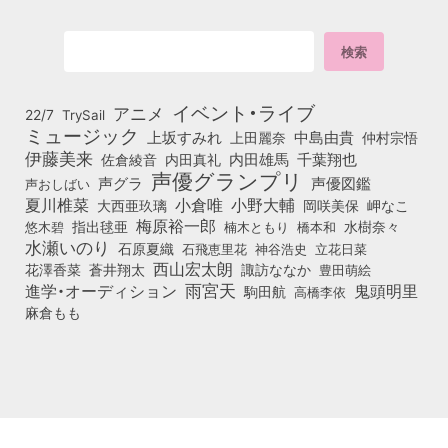
イベント・ライブ
アニメ
22/7
TrySail
ミュージック
上坂すみれ
中島由貴
上田麗奈
仲村宗悟
伊藤美来
佐倉綾音
内田真礼
内田雄馬
千葉翔也
声優グランプリ
声グラ
声優図鑑
声おしばい
小倉唯
夏川椎菜
小野大輔
大西亜玖璃
岡咲美保
岬なこ
梅原裕一郎
悠木碧
指出毬亜
橋本和
水樹奈々
楠木ともり
水瀬いのり
石原夏織
石飛恵里花
立花日菜
神谷浩史
西山宏太朗
花澤香菜
蒼井翔太
諏訪ななか
豊田萌絵
雨宮天
鬼頭明里
進学・オーディション
駒田航
高橋李依
麻倉もも